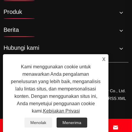
Produk
Berita
Hubungi kami
X
Kami menggunakan cookie untuk
menawarkan Anda pengalaman
penelusuran yang lebih baik, menganalisis
lalu lintas situs, dan mempersonalisasi
Hak Cipta © 2024 Zhejiang Shuangneng Steel Industry Co., Ltd.
konten. Dengan menggunakan situs ini,
Semua hak dilindungi undang -undang.
Links
Sitemap
RSS
XML
Anda menyetujui penggunaan cookie
Kebijakan Privasi
kami.
Kebijakan Privasi
Menolak
Menerima



