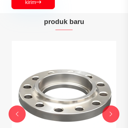
kirim

produk baru
Salib soket salib
Lihat Lebih Banyak >>

