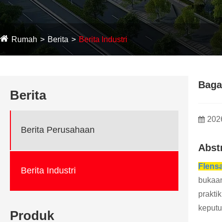
Rumah
Berita
Berita Industri
Baga
Berita
202
Berita Perusahaan
Abst
Flens
Berita Industri
bukaan
prakti
keputu
Produk