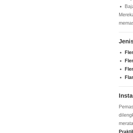
Baj
Mereka
memast
Jeni
Fle
Fle
Fle
Fla
Inst
Pemasa
dileng
merata
Prakti