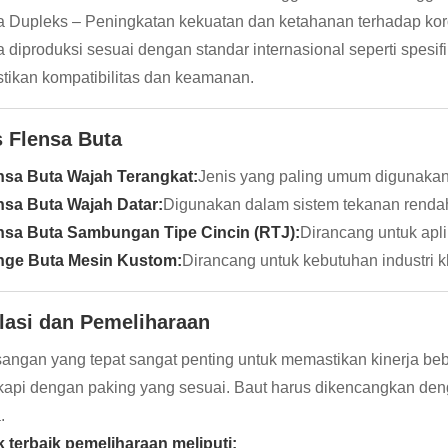
a Dupleks – Peningkatan kekuatan dan ketahanan terhadap kor
 diproduksi sesuai dengan standar internasional seperti spes
ikan kompatibilitas dan keamanan.
s Flensa Buta
nsa Buta Wajah Terangkat:
Jenis yang paling umum digunakan
nsa Buta Wajah Datar:
Digunakan dalam sistem tekanan renda
nsa Buta Sambungan Tipe Cincin (RTJ):
Dirancang untuk apli
nge Buta Mesin Kustom:
Dirancang untuk kebutuhan industri 
alasi dan Pemeliharaan
ngan yang tepat sangat penting untuk memastikan kinerja beba
kapi dengan paking yang sesuai. Baut harus dikencangkan den
.
k terbaik pemeliharaan meliputi: