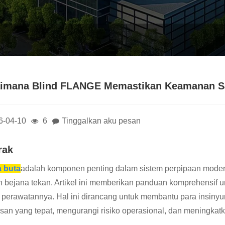
imana Blind FLANGE Memastikan Keamanan Sa
6-04-10
6
Tinggalkan aku pesan
rak
a buta
adalah komponen penting dalam sistem perpipaan modern
 bejana tekan. Artikel ini memberikan panduan komprehensif un
k perawatannya. Hal ini dirancang untuk membantu para insin
san yang tepat, mengurangi risiko operasional, dan meningkatk