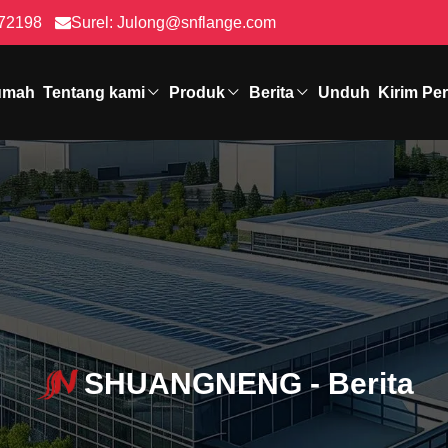
72198
Surel:
Julong@snflange.com
umah
Tentang kami
Produk
Berita
Unduh
Kirim Pe
SHUANGNENG - Berita