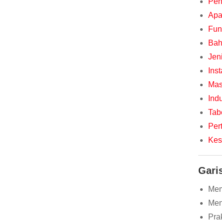
Pen
Apa
Fun
Bah
Jen
Ins
Mas
Indu
Tabe
Per
Kes
Garis
Mem
Men
Pra