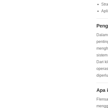
Str
Apl
Peng
Dalam 
pentin
menghu
sistem
Dari k
operas
diperl
Apa 
Flensa
menggu