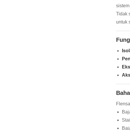
sistem
Tidak 
untuk 
Fung
Iso
Pen
Eks
Aks
Baha
Flensa
Baj
Sta
Baj