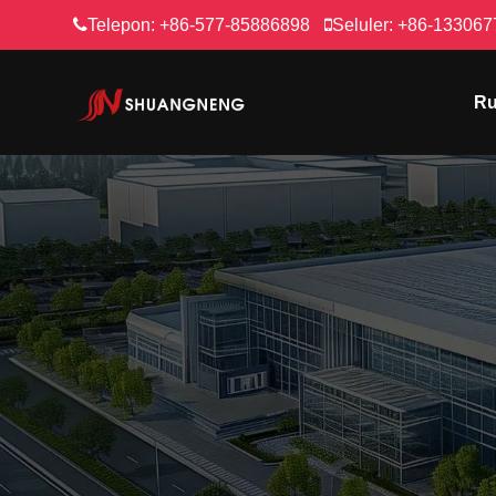
Telepon:
+86-577-85886898
Seluler:
+86-133067
R