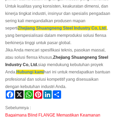
Untuk kualitas yang konsisten, keakuratan dimensi, dan
kinerja tingkat industri, insinyur dan spesialis pengadaan
sering kali mengandalkan produsen mapan
seperti
Zhejiang Shuangneng Steel Industry Co, Ltd.
,
yang berspesialisasi dalam memproduksi solusi flensa
berkinerja tinggi untuk pasar global.
Jika Anda mencari spesifikasi teknis, pasokan massal,
atau solusi flensa khusus,
Zhejiang Shuangneng Steel
Industry Co, Ltd.
siap mendukung kebutuhan proyek
Anda.
Hubungi kami
hari ini untuk mendapatkan bantuan
profesional dan solusi kompetitif yang disesuaikan
dengan kebutuhan industri Anda.
Facebook
X
WhatsApp
Pinterest
LinkedIn
Share
Sebelumnya :
Bagaimana Blind FLANGE Memastikan Keamanan