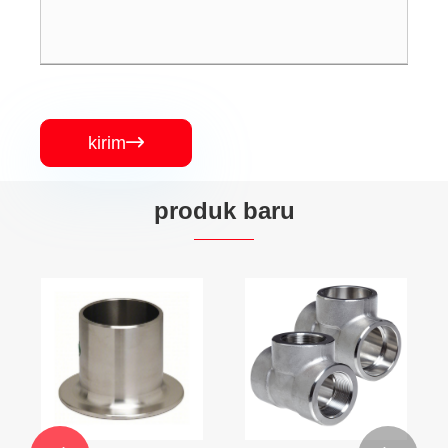
kirim

produk baru
Flensa Leher
Las Panjang
Lihat Lebih
Banyak >>