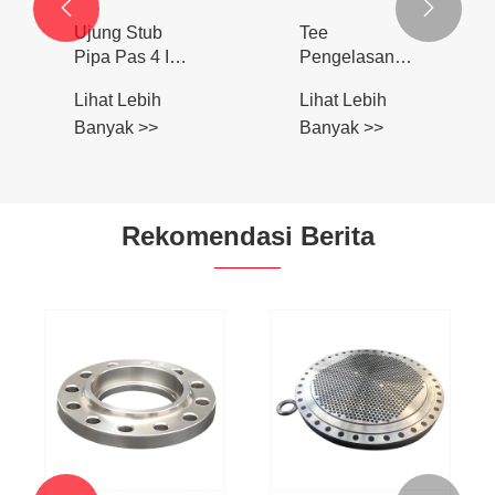


Lembar tabung
stainless steel
Lihat Lebih
Banyak >>
Rekomendasi Berita
Panduan
Komprehensif
untuk Fitting
Lihat Lebih
Tee Stainless
Spesifisaiton
Banyak >>
Steel: Jenis,
Flange Pipa