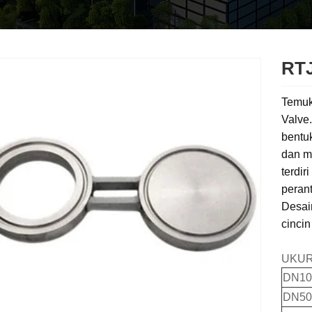
RTJ
Temuka
Valve.
bentu
dan m
terdir
peran
Desai
cincin
UKUR
DN10 
DN50 