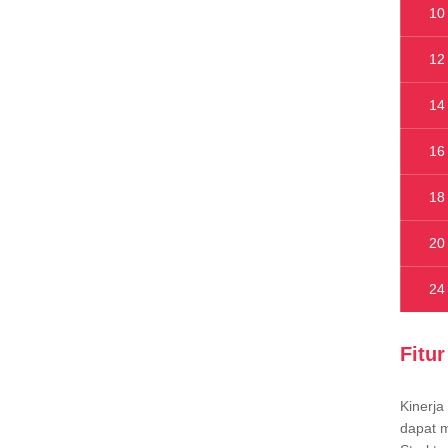
10
12
14
16
18
20
24
Fitu
Kinerja
dapat 