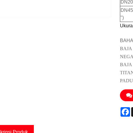
DN200
DN45
")
Ukura
BAHA
BAJA
NEGA
BAJA
TITA
PADU
F
kripsi Produk