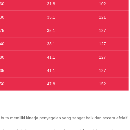
60
31.8
102
30
35.1
121
75
35.1
127
40
38.1
127
80
41.1
127
35
41.1
127
50
47.8
152
buta memiliki kinerja penyegelan yang sangat baik dan secara efektif