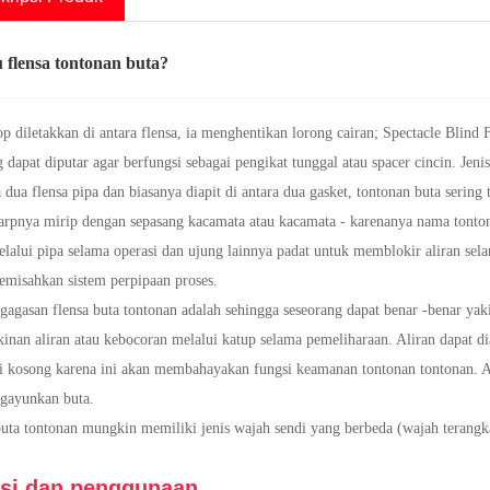
u flensa tontonan buta?
op diletakkan di antara flensa, ia menghentikan lorong cairan; Spectacle Blin
 dapat diputar agar berfungsi sebagai pengikat tunggal atau spacer cincin. Je
a dua flensa pipa dan biasanya diapit di antara dua gasket, tontonan buta serin
harpnya mirip dengan sepasang kacamata atau kacamata - karenanya nama tonto
elalui pipa selama operasi dan ujung lainnya padat untuk memblokir aliran 
emisahkan sistem perpipaan proses.
gagasan flensa buta tontonan adalah sehingga seseorang dapat benar -benar y
nan aliran atau kebocoran melalui katup selama pemeliharaan. Aliran dapat dia
i kosong karena ini akan membahayakan fungsi keamanan tontonan tontonan. Al
gayunkan buta.
uta tontonan mungkin memiliki jenis wajah sendi yang berbeda (wajah terangka
si dan penggunaan