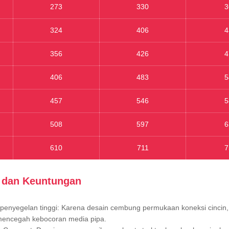
273
330
3
324
406
4
356
426
4
406
483
5
457
546
5
508
597
6
610
711
7
r dan Keuntungan
 penyegelan tinggi: Karena desain cembung permukaan koneksi cincin, 
mencegah kebocoran media pipa.