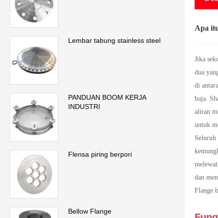
Apa it
Lembar tabung stainless steel
Jika sek
dua yang
di antar
PANDUAN BOOM KERJA
baja. S
INDUSTRI
aliran m
untuk m
Seluruh 
kemungki
Flensa piring berpori
melewat
dan men
Flange b
Bellow Flange
Fung