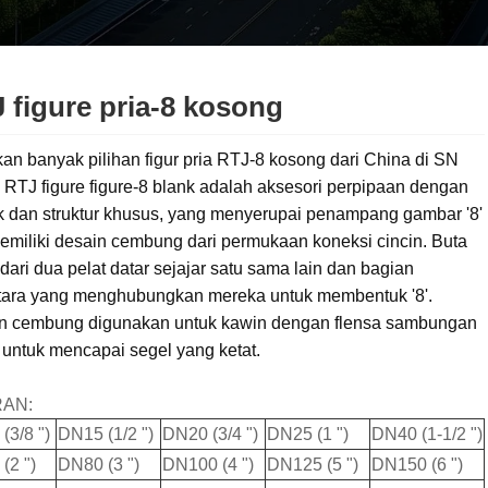
 figure pria-8 kosong
n banyak pilihan figur pria RTJ-8 kosong dari China di SN
 RTJ figure figure-8 blank adalah aksesori perpipaan dengan
k dan struktur khusus, yang menyerupai penampang gambar '8'
emiliki desain cembung dari permukaan koneksi cincin. Buta
i dari dua pelat datar sejajar satu sama lain dan bagian
tara yang menghubungkan mereka untuk membentuk '8'.
n cembung digunakan untuk kawin dengan flensa sambungan
 untuk mencapai segel yang ketat.
AN:
(3/8 ")
DN15 (1/2 ")
DN20 (3/4 ")
DN25 (1 ")
DN40 (1-1/2 ")
(2 ")
DN80 (3 ")
DN100 (4 ")
DN125 (5 ")
DN150 (6 ")