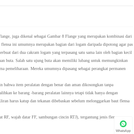
d Flange, juga dikenal sebagai Gambar 8 Flange yang merupakan kombinasi dari
nis flensa ini umumnya merupakan bagian dari logam daripada dipotong agar pas
g terbuat dari dua cakram logam yang terpasang satu sama lain oleh bagian kecil
nan buta. Salah satu ujung buta akan memiliki lubang untuk memungkinkan
selama pemeliharaan. Mereka umumnya dipasang sebagai perangkat permanen
akin bahwa item peralatan dengan benar dan aman dikosongkan tanpa
lihkan ke barang -barang peralatan lainnya tetapi tidak hanya dengan
iran harus katup dan tekanan dibebaskan sebelum melonggarkan baut flensa
t RF, wajah datar FF, sambungan cincin RTJ), tergantung jenis flensa.
WhatsApp