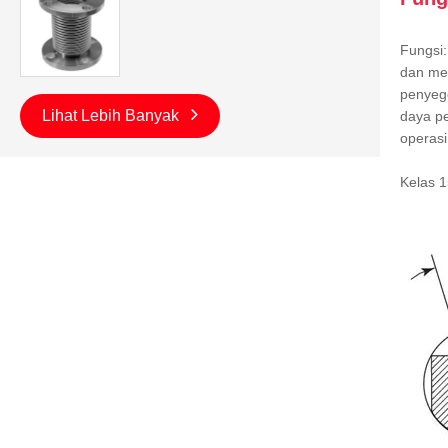
Fungsi:
dan men
penyege
Lihat Lebih Banyak
daya pe
operasi
Kelas 