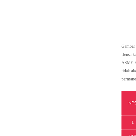
Gambar t
flensa k
ASME B16
tidak a
permane
NP
1