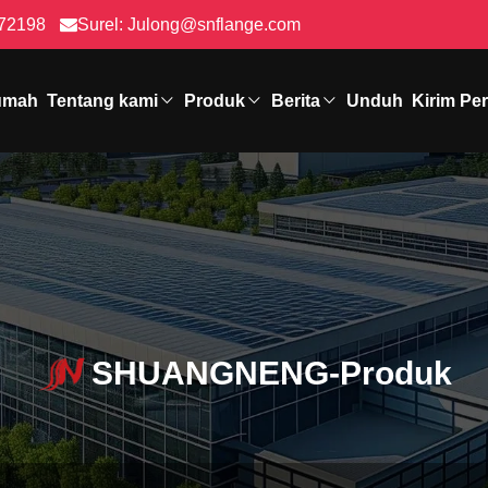
72198
Surel:
Julong@snflange.com
umah
Tentang kami
Produk
Berita
Unduh
Kirim Pe
SHUANGNENG-Produk