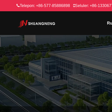
Telepon:
+86-577-85886898
Seluler:
+86-133067
R