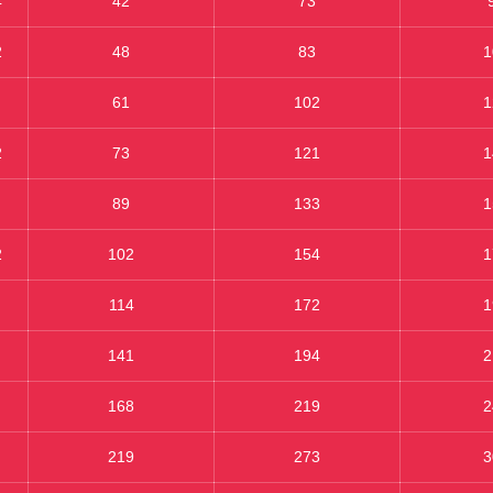
4
42
73
2
48
83
1
61
102
1
2
73
121
1
89
133
1
2
102
154
1
114
172
1
141
194
2
168
219
2
219
273
3