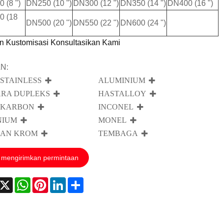
 (8 ")
DN250 (10 ")
DN300 (12 ")
DN350 (14 ")
DN400 (16 ")
0 (18
DN500 (20 ")
DN550 (22 ")
DN600 (24 ")
n Kustomisasi Konsultasikan Kami
N:
 STAINLESS
ALUMINIUM
RA DUPLEKS
HASTALLOY
 KARBON
INCONEL
NIUM
MONEL
AN KROM
TEMBAGA
mengirimkan permintaan
acebook
X
WhatsApp
Pinterest
LinkedIn
Share