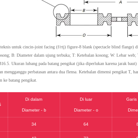
eknis untuk cincin-joint facing (f/rtj) figure-8 blank (spectacle blind flange
osong; B: Diameter dalam ujung terbuka; T: Ketebalan kosong; W: Lebar web; T:
.5. Ukuran lubang pada batang pengikat (jika diperlukan karena jarak baut) 
kan mengganggu perbatasan antara dua flensa. Ketebalan dimensi pengikat T, 
n ke batang pengikat.
Di dalam
Di luar
Garis
S
Diameter - b
Diameter - o
Dimen
34
64