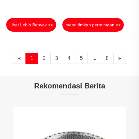
Lihat Lebih Banyak >>
mengirimkan permintaan >>
«
1
2
3
4
5
...
8
»
Rekomendasi Berita